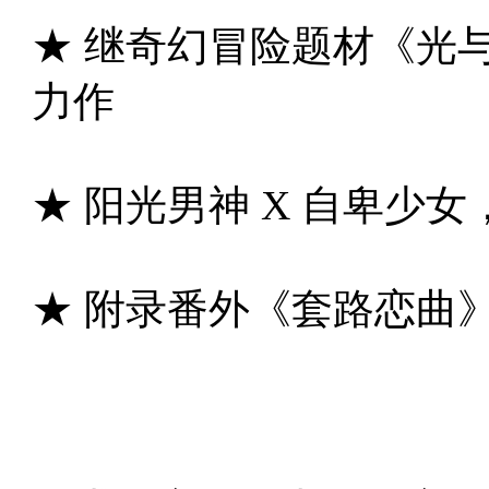
★ 继奇幻冒险题材《光
力作
★ 阳光男神 X 自卑少
★ 附录番外《套路恋曲