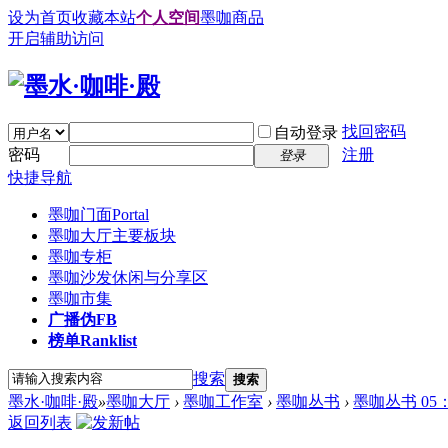
设为首页
收藏本站
个人空间
墨咖商品
开启辅助访问
找回密码
自动登录
密码
注册
登录
快捷导航
墨咖门面
Portal
墨咖大厅
主要板块
墨咖专柜
墨咖沙发
休闲与分享区
墨咖市集
广播
伪FB
榜单
Ranklist
搜索
搜索
墨水·咖啡·殿
»
墨咖大厅
›
墨咖工作室
›
墨咖丛书
›
墨咖丛书 0
返回列表